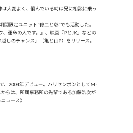
仲は大変よく、悩んでいる時は兄に相談に乗っ
との期間限定ユニット"修二と彰"でも活動した。
ク、運命の人です。』、映画『PとJK』などの
中越しのチャンス」（亀と山P）をリリース。
、2004年デビュー。ハリセンボンとしてM-
6年からは、所属事務所の先輩である加藤浩次が
eニュース》