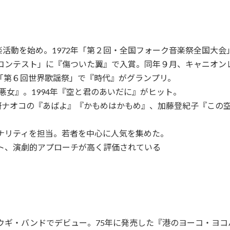
活動を始め。1972年「第２回・全国フォーク音楽祭全国大会
グコンテスト」に『傷ついた翼』で入賞。同年９月、キャニオ
「第６回世界歌謡祭」で『時代』がグランプリ。
『悪女』。1994年『空と君のあいだに』がヒット。
研ナオコの『あばよ』『かもめはかもめ』、加藤登紀子『この
ソナリティを担当。若者を中心に人気を集めた。
ート、演劇的アプローチが高く評価されている
ギウギ・バンドでデビュー。75年に発売した『港のヨーコ・ヨ