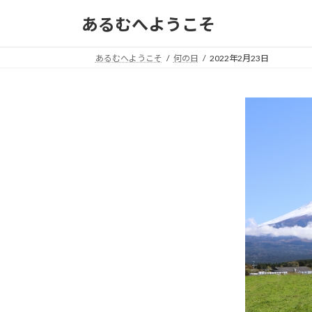
コ
ナ
あるむへようこそ
ン
ビ
テ
ゲ
ン
ー
あるむへようこそ
何の日
2022年2月23日
ツ
シ
へ
ョ
ス
ン
キ
に
ッ
移
プ
動