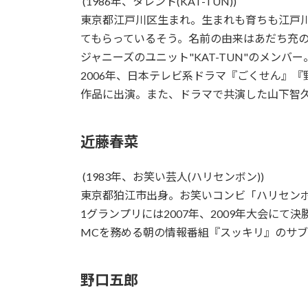
(1986年、タレント(KAT-TUN))
東京都江戸川区生まれ。生まれも育ちも江戸
てもらっているそう。名前の由来はあだち充
ジャニーズのユニット"KAT-TUN"のメンバ
2006年、日本テレビ系ドラマ『ごくせん』
作品に出演。また、ドラマで共演した山下智
近藤春菜
(1983年、お笑い芸人(ハリセンボン))
東京都狛江市出身。お笑いコンビ「ハリセンボ
1グランプリには2007年、2009年大会に
MCを務める朝の情報番組『スッキリ』のサブM
野口五郎