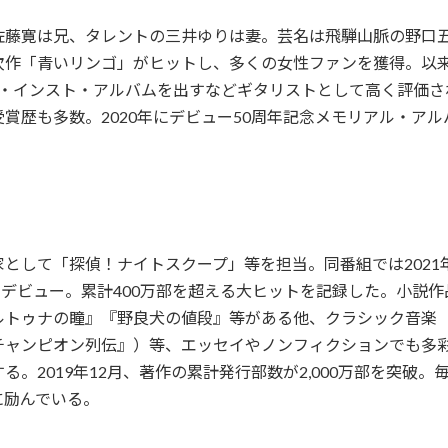
佐藤寛は兄、タレントの三井ゆりは妻。芸名は飛騨山脈の野口五
作「青いリンゴ」がヒットし、多くの女性ファンを獲得。以来
ー・インスト・アルバムを出すなどギタリストとして高く評価さ
賞歴も多数。2020年にデビュー50周年記念メモリアル・アルバ
として「探偵！ナイトスクープ」等を担当。同番組では2021
家デビュー。累計400万部を超える大ヒットを記録した。小説
ルトゥナの瞳』『野良犬の値段』等がある他、クラシック音楽
チャンピオン列伝』）等、エッセイやノンフィクションでも多
。2019年12月、著作の累計発行部数が2,000万部を突破
に励んでいる。