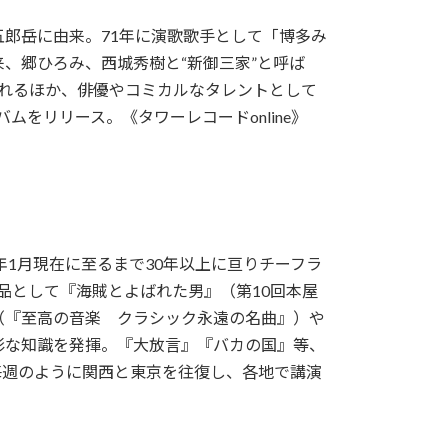
郎岳に由来。71年に演歌歌手として「博多み
、郷ひろみ、西城秀樹と“新御三家”と呼ば
れるほか、俳優やコミカルなタレントとして
ムをリリース。《タワーレコードonline》
年1月現在に至るまで30年以上に亘りチーフラ
作品として『海賊とよばれた男』（第10回本屋
（『至高の音楽 クラシック永遠の名曲』）や
彩な知識を発揮。『大放言』『バカの国』等、
。毎週のように関西と東京を往復し、各地で講演