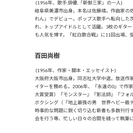
(1956年、歌手,俳優,「新御三家」の一人)
岐阜県美濃市出身。本名は佐藤靖。作曲家の
れん」でデビュー。ポップス歌手へ転向した次
れ、トップアイドルとして活躍。3枚のギタ
も人気を博す。『紅白歌合戦』に11回出場、受
百田尚樹
(1956年、作家・脚本・エッセイスト)
大阪府大阪市出身。同志社大学中退。放送作家
イターを務める。2006年、『永遠の0』で作
大賞受賞）『モンスター』『影法師』『フォ
ボクシング（『地上最強の男 世界ヘビー級
時事的な問題に鋭く切り込む新書も多数刊行する
会を行う等、忙しい日々の合間を縫って執筆