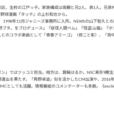
川区、生粋の江戸っ子。家族構成は両親と兄2人、弟1人。兄弟
の野球漫画『タッチ』の上杉和也から。
ー。 1998年11月ジャニーズ事務所に入所。NEWSの山下智久
『野ブタ。をプロデュース』『妖怪人間ベム』『怪盗 山猫』『ボ
久とのコラボ楽曲として「青春アミーゴ」（修二と彰）、「背
ン」ではツッコミ担当。相方は、箕輪はるか。NSC東京9期生で
て決勝進出を果たす。「角野卓造」似を活かしたCM出演や、201
Cとしても活躍。情報番組のコメンテーターも多数。《excit