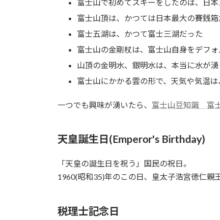
富士山で初めてスキーをしたのは、日本
富士山頂は、かつては日本最大の賽銭箱
富士五湖は、かつて富士三湖だった
富士山の金剛杖は、富士山自身をデフォ
山頂の金明水、銀明水は、本当に水が湧
富士山にかかる雲の形で、天気や気温は
一つでも興味が湧いたら、
富士山豆知識 富
天皇誕生日(Emperor's Birthday)
天皇の誕生日を祝う
国民の祝日。
1960(昭和35)年のこの日、皇太子浩宮徳仁親
税理士記念日