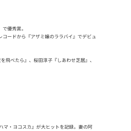
」で優秀賞。
ンレコードから『アザミ嬢のララバイ』でデビュ
空を飛べたら』、桜田淳子『しあわせ芝居』、
コハマ・ヨコスカ』が大ヒットを記録。妻の阿