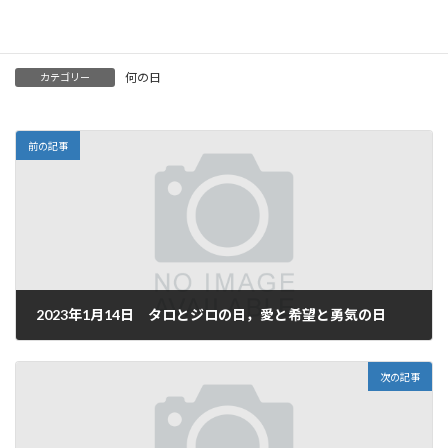
1962年
-
石原良純
、
タレント
、
気象予報士
1993年 -
吉岡里帆
、女優
何の日
カテゴリー
前の記事
2023年1月14日 タロとジロの日，愛と希望と勇気の日
2023年1月14日
次の記事