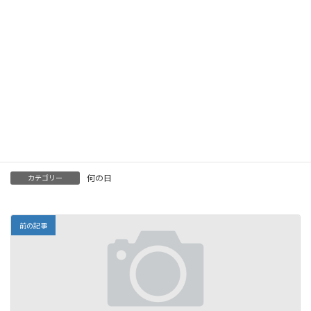
1976年 -
遼河はるひ
（りょうがはるひ）、元宝塚歌劇団、
女優、タレント
1977年 -
EXILE ÜSA
、ダンサー（EXILE）
1977年 -
シャキーラ
、ミュージシャン（Whenever,
Wherever、Waka Wakaなど）
1986年 -
浅尾美和
、元
ビーチバレー
選手、ファッションモ
デル
2000年 -
村上宗隆
、プロ野球選手（ヤクルトスワローズ、
2022年三冠王）
何の日
カテゴリー
前の記事