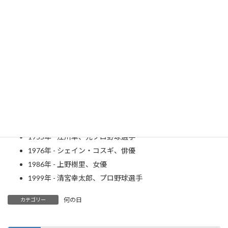
ケント・ギルバート氏
日本経営合理化協会
1938年 - 豊田有恒、SF作家
1940年 - 荒木経惟、写真家
1947年 - 小倉智昭、ニュースキャスター
1949年 - 葛城ユキ、歌手（～ 2022年）
1955年 - 江川卓、元プロ野球選手
1976年 - シェイン・コスギ、俳優
1986年 - 上野樹里、女優
1999年 - 清宮幸太郎、プロ野球選手
何の日
カテゴリー