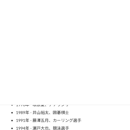
ik
ip
e
di
a
1686年 - ガブリエル・ファーレンハイト、技術者、物理学
者（華氏、～1736年）
1902年 - 横溝正史、推理作家（～1981年）
1923年 - 鈴木清順、映画監督（～2017年）
1923年 - 藤間紫、日本舞踊家、女優（～2009年）
1941年 - ボブ・ディラン、シンガーソングライター
1942年 - 小沢一郎、政治家
1946年 - 田村亮、俳優
1961年 - 哀川翔、俳優
1965年 - 小林聡美、女優
1976年 - 塚原愛、アナウンサー
1989年 - 井山裕太、囲碁棋士
1991年 - 藤澤五月、カーリング選手
1994年 - 瀬戸大也、競泳選手