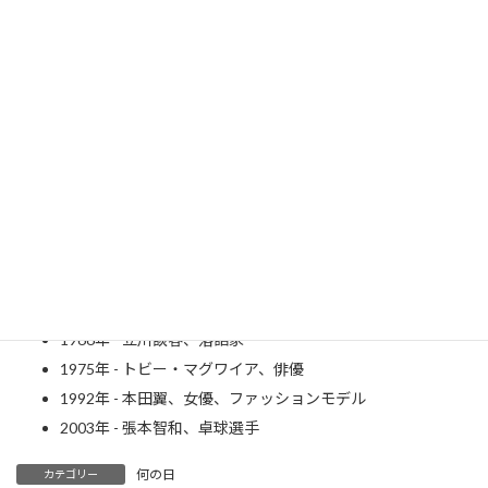
J
A
P
A
N
1850年 - 小泉八雲、小説家（～1904年）
1880年 - ヘレン・ケラー、教育家、社会福祉事業家（～
1968年）
1919年 - 陳建民、料理人（～1990年）
1935年 - レオナルド熊、コメディアン（～1994年）
1936年 - 横尾忠則、美術家
1940年 - オイゲン・キケロ、ピアニスト（～1997年）
1956年 - 西本聖、元プロ野球選手
1966年 - 立川談春、落語家
1975年 - トビー・マグワイア、俳優
1992年 - 本田翼、女優、ファッションモデル
2003年 - 張本智和、卓球選手
何の日
カテゴリー