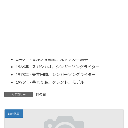
ミュージシャン・大滝詠一さん 写真特集：
時事ドットコム
1929年 - ジャクリーン・ケネディ・オナシス、アメリカ合衆
国のファーストレディ（～ 1994年）
1945年 - セルジオ越後、元サッカー選手
1966年 - スガシカオ、シンガーソングライター
1978年 - 矢井田瞳、シンガーソングライター
1995年 - 谷まりあ、タレント、モデル
何の日
カテゴリー
前の記事