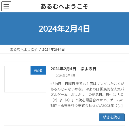
コ
ナ
あるむへようこそ
ン
ビ
テ
ゲ
ン
ー
ツ
シ
2024年2月4日
へ
ョ
ス
ン
キ
に
ッ
移
あるむへようこそ
2024年2月4日
プ
動
2024年2月4日 ぷよの日
何の日
2024年2月4日
2月4日 日曜日 誰でも１度はプレイしたことが
あるんじゃないかな。 ぷよの日 国民的な人気パ
ズルゲーム「ぷよぷよ」の記念日。日付は「ぷ
（2）よ（4）」と読む語呂合わせで、ゲームの
制作・販売を行う株式会社セガが2003年（ […]
続きを読む