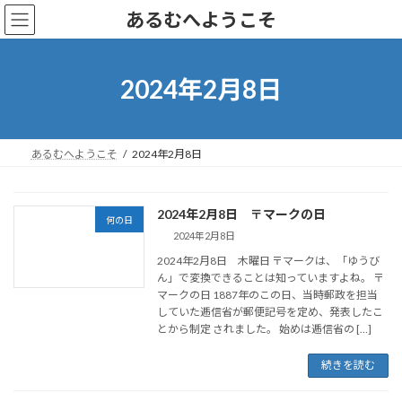
コ
ナ
あるむへようこそ
ン
ビ
テ
ゲ
ン
ー
ツ
シ
2024年2月8日
へ
ョ
ス
ン
キ
に
ッ
移
あるむへようこそ
2024年2月8日
プ
動
2024年2月8日 〒マークの日
何の日
2024年2月8日
2024年2月8日 木曜日 〒マークは、「ゆうび
ん」で変換できることは知っていますよね。 〒
マークの日 1887年のこの日、当時郵政を担当
していた逓信省が郵便記号を定め、発表したこ
とから制定 されました。 始めは逓信省の […]
続きを読む