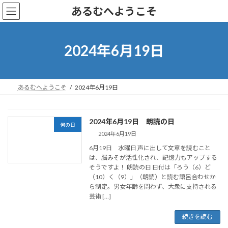
コ
ナ
あるむへようこそ
ン
ビ
テ
ゲ
ン
ー
ツ
シ
2024年6月19日
へ
ョ
ス
ン
キ
に
ッ
移
あるむへようこそ
2024年6月19日
プ
動
2024年6月19日 朗読の日
何の日
2024年6月19日
6月19日 水曜日 声に出して文章を読むこと
は、脳みそが活性化され、記憶力もアップする
そうですよ！ 朗読の日 日付は「ろう（6）ど
（10）く（9）」（朗読）と読む語呂合わせか
ら制定。男女年齢を問わず、大衆に支持される
芸術 […]
続きを読む