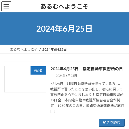
コ
ナ
あるむへようこそ
ン
ビ
テ
ゲ
ン
ー
ツ
シ
2024年6月25日
へ
ョ
ス
ン
キ
に
ッ
移
あるむへようこそ
2024年6月25日
プ
動
2024年6月25日 指定自動車教習所の日
何の日
2024年6月25日
6月25日 月曜日 運転免許を持っている方は、
教習所で習ったことを思い出し、初心に戻って
事故防止を心掛けましょう！ 指定自動車教習所
の日 全日本指定自動車教習所協会連合会が制
定。1960年のこの日、道路交通法改正法が施行
[…]
続きを読む