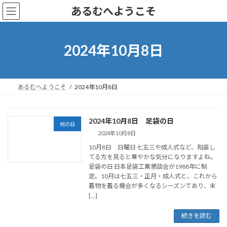
コ
ナ
あるむへようこそ
ン
ビ
テ
ゲ
ン
ー
ツ
シ
2024年10月8日
へ
ョ
ス
ン
キ
に
ッ
移
あるむへようこそ
2024年10月8日
プ
動
2024年10月8日 足袋の日
何の日
2024年10月8日
10月8日 日曜日 七五三や成人式など、和装し
てる方を見ると華やかな気分になりますよね。
足袋の日 日本足袋工業懇談会が1988年に制
定。10月は七五三・正月・成人式と、これから
着物を着る機会が多くなるシーズンであり、末
[…]
続きを読む