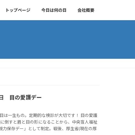
トップページ
今日は何の日
会社概要
10日 目の愛護デー
日 目は一生もの。定期的な検診が大切です！ 目の愛護
」を横に倒すと眉と目の形になることから、中央盲人福祉
「視力保存デー」として制定。戦後、厚生省(現在の厚