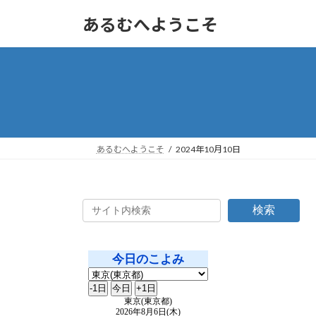
コ
ナ
あるむへようこそ
ン
ビ
テ
ゲ
ン
ー
ツ
シ
へ
ョ
ス
ン
キ
に
ッ
移
あるむへようこそ
2024年10月10日
プ
動
検索