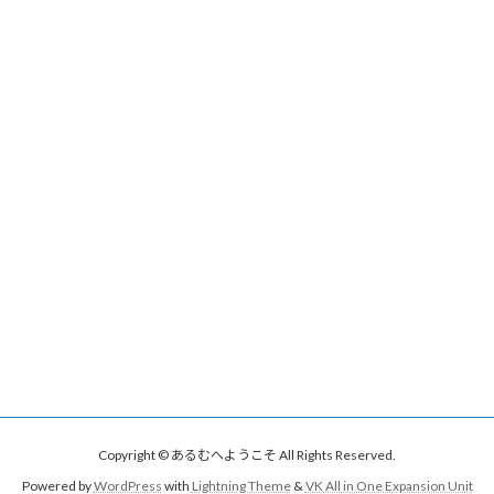
Copyright © あるむへようこそ All Rights Reserved.
Powered by
WordPress
with
Lightning Theme
&
VK All in One Expansion Unit