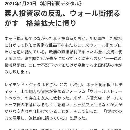
2021年1月30日 《朝日新聞デジタル》
素人投資家の反乱、ウォール街揺る
がす 格差拡大に憤り
ネット掲示板でつながった素人投資家たちが、狙い撃ちした銘柄
に群がって株価の異常な乱高下をもたらし、米
ウォール街
のプロ
たちを追い詰めている。政府の直接給付で余ったお金、投資に使
える時間、富裕層だけが豊かになっていく現実への反発――。一連の
投機騒動は、コロナ不況下で株価だけが高騰する米国経済のゆが
みも映し出す。
レイモンド・ジェラルドさん（27）は今月、ネット掲示板「レデ
ィット」上で
個人投資家
が集まるフォーラム「ウォールストリー
トベッツ」の存在を友人に教わった。米ゲーム販売店・ゲームス
トップ株の下落によるもうけを狙い、
ヘッジファンド
などが大が
かりな空売りを仕掛けていることを、そこで知った。「市場での
力を悪用し、道徳的に誤っている」と思った。