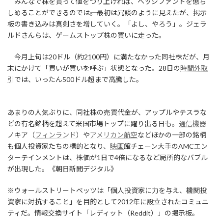
みんなで株を買って値をつり上げれば、ヘッジファンドを懲ら
しめることができるのでは――。最初は冗談のように見えたが、掲示
板の書き込みは真剣さを増していく。「よし、やろう」。ジェラ
ルドさんらは、ゲームストップ株の買いに走った。
今月上旬は20ドル（約2100円）に満たなかった同社株だが、月
末にかけて「買いが買いを呼ぶ」状態となった。28日の
時間外取
引
では、いったん500ドル超まで高騰した。
あまりの人気ぶりに、同社株の売買代金が、アップルやテスラな
どの有名銘柄を超えて米国市場トップに躍り出る日も。
通信機器
ノキア（
フィンランド
）や
アメリカン航空
などほかの一部の銘柄
も個人投資家たちの標的となり、
映画
館チェーン大手のAMCエン
ターテインメントは、株価が1日で4倍になるなど局所的なバブル
が出現した。《朝日新聞デジタル》
※ウォールストリートベッツは「個人投資家に力を与え、機関投
資家に対抗すること」を目的として2012年に設立されたコミュニ
ティだ。情報交換サイト「レディット（Reddit）」の掲示板。