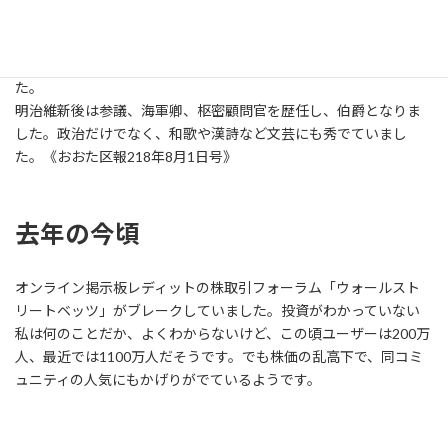
立に尽力。近代国家へ向けた国内の礎作りや海軍の発展などに貢
献します。その後、戊辰戦争が始まり、勝海舟は敵方の西郷隆盛と
交渉。戦わずに江戸城開城に成功し江戸の町を戦火から守りまし
た。
明治維新後は参議、海軍卿、枢密顧問官を歴任し、伯爵となりま
した。政治だけでなく、和歌や漢詩など文芸にも秀でていまし
た。《おおた区報218年8月1日号》
去年の今頃
オンライン掲示板レディットの株取引フォーラム「ウォールスト
リートベッツ」がブレークしていました。投資がわかっていない
私は何のことだか、よくわからないけど、この頃ユーザーは200万
人、最近では1100万人だそうです。でも株価の乱高下で、同コミ
ュニティの人気にもかげりがでているようです。