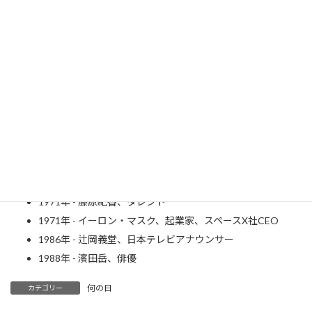
遠藤憲一氏
映画ナタリー
1930年 - 三波伸介、喜劇俳優、コメディアン（～1982年）
1971年 - 藤原紀香、タレント
1971年 - イーロン・マスク、起業家、スペースX社CEO
1986年 - 辻岡義堂、日本テレビアナウンサー
1988年 - 濱田岳、俳優
何の日
カテゴリー