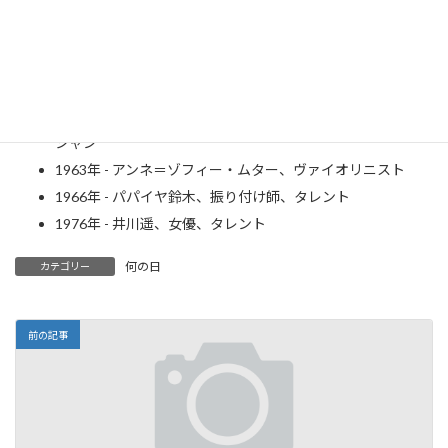
年）
1930年 - 左幸子、女優（～2001年）
1935年 - 野村克也、プロ野球選手、監督（～2020年[5]）
1941年 - 倍賞千恵子、女優、歌手
1956年 - 二代目引田天功（プリンセス・テンコー）、マジ
シャン
1963年 - アンネ＝ゾフィー・ムター、ヴァイオリニスト
1966年 - パパイヤ鈴木、振り付け師、タレント
1976年 - 井川遥、女優、タレント
何の日
カテゴリー
前の記事