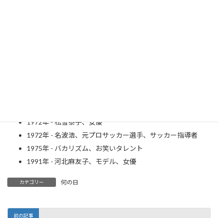
1897年 - 宇野千代、小説家（～1996年）
1929年 - 向田邦子、小説家（～1981年）
1950年 - エド・ハリス、俳優
1951年 - あべ静江、歌手、女優
1953年 - 大貫妙子、ミュージシャン
1966年 - 安田成美、女優
1967年 - 原田知世、歌手、女優
1967年 - 蓮舫、政治家
1969年 - 堀内健、お笑いタレント（ネプチューン）
1972年 - 松雪泰子、女優
1972年 - 名波浩、元プロサッカー選手、サッカー指導者
1975年 - バカリズム、お笑いタレント
1991年 - 河北麻友子、モデル、女優
何の日
カテゴリー
前の記事