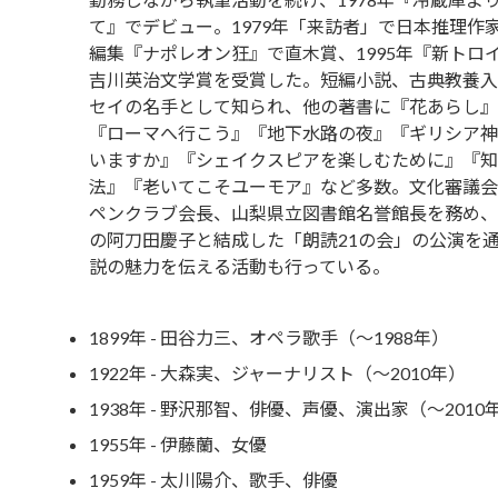
て』でデビュー。1979年「来訪者」で日本推理作
編集『ナポレオン狂』で直木賞、1995年『新トロ
吉川英治文学賞を受賞した。短編小説、古典教養入
セイの名手として知られ、他の著書に『花あらし』
『ローマへ行こう』『地下水路の夜』『ギリシア神
いますか』『シェイクスピアを楽しむために』『知
法』『老いてこそユーモア』など多数。文化審議会
ペンクラブ会長、山梨県立図書館名誉館長を務め、
の阿刀田慶子と結成した「朗読21の会」の公演を
説の魅力を伝える活動も行っている。
1899年 - 田谷力三、オペラ歌手（～1988年）
1922年 - 大森実、ジャーナリスト（～2010年）
1938年 - 野沢那智、俳優、声優、演出家（～2010年[
1955年 - 伊藤蘭、女優
1959年 - 太川陽介、歌手、俳優