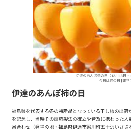
伊達のあんぽ柿の日（12月13日・1
今日は何の日 | 雑
伊達のあんぽ柿の日
福島県を代表する冬の特産品となっている干し柿の出荷が始ま
を記念し、当時その燻蒸製法の確立や普及に携わった人数が1
呂合わせ（発祥の地・福島県伊達市梁川町五十沢いさざわ