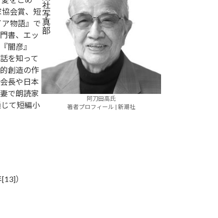
家協会賞、短
イア物語』で
門書、エッ
『闇彦』
話を知って
的創造の作
会長や日本
妻で朗読家
阿刀田高氏
通じて短編小
著者プロフィール | 新潮社
13]）