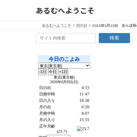
コ
ナ
あるむへようこそ
ン
ビ
テ
ゲ
ン
ー
あるむへようこそ
何の日
2024年1月13日 あんぽ
ツ
シ
検索
へ
ョ
ス
ン
キ
に
ッ
移
プ
動