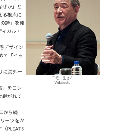
なぜか」と
える視点に
石の詩」を発
ディカル・
三宅デザイン
初めて「イッ
リに海外一
三宅一生さん
Wikipedia
布」をコン
け継がれて
年から続
プリーツをか
PLEATS