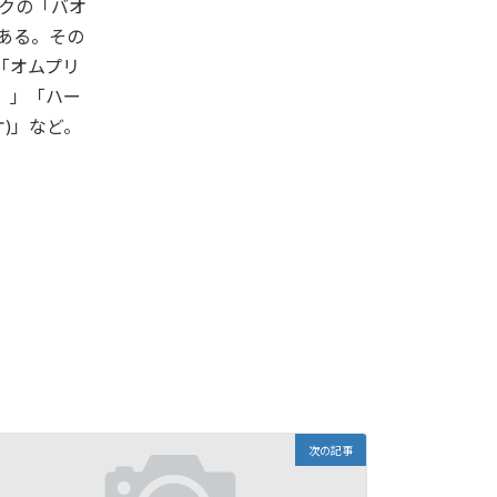
バックの「バオ
」がある。その
」「オムプリ
KE）」「ハー
ヤケ)」など。
次の記事