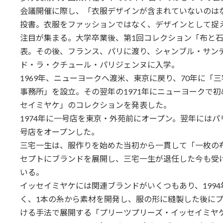
会議開催に際し、「衣服デザインが含まれていないのは
投書。衣服をファッションではなく、デザインとして捉
注目が集まる。大学卒業後、第1回コレクション「布と
表。その後、フランス、パリに渡り、シャンブル・サン
ド・ラ・クチュール・パリジェンヌに入学。
1969年、ニューヨークへ渡米、東京に戻り、70年に「
事務所」を設立。その翌年の1971年にニューヨークで
セイミヤケ」のコレクションを発表した。
1974年に一号店を東京・外苑前にオープン。翌年にはパ
号店をオープンした。
三宅一生は、服作りを始めた当初から一貫して「一枚の
セプトにブランドを展開し、三宅一生が退任した今も受
いる。
イッセイミヤケには関連ブランドがいくつもあり、1994
く、1本の糸から素材を開発し、服の形に縫製した後に
ける手法で展開する「プリーツプリーズ・イッセイミヤケ（