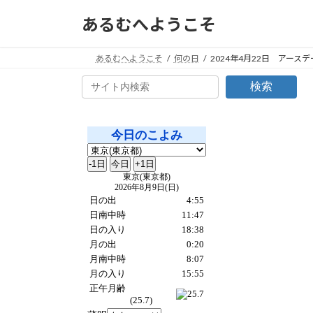
コ
ナ
あるむへようこそ
ン
ビ
テ
ゲ
ン
ー
あるむへようこそ
何の日
2024年4月22日 アー
ツ
シ
検索
へ
ョ
ス
ン
キ
に
ッ
移
プ
動