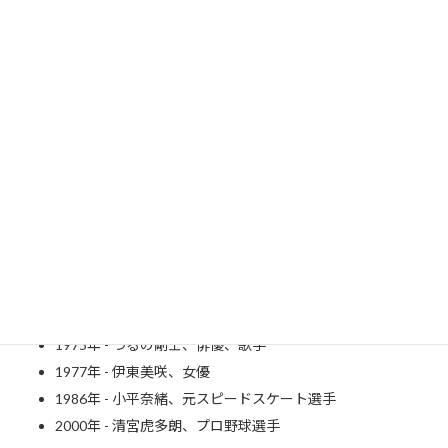
K
N
E
W
S
W
E
B
1905年 - 加藤楸邨、俳人（～ 1994年）
1907年 - ジョン・ウェイン、俳優（～ 1979年）
1920年 - ペギー・リー、歌手、女優（～ 2002年）
1926年 - マイルス・デイヴィス、ジャズのトランペット奏者
（～ 1991年）
1937年 - モンキー・パンチ[4]、漫画家（～ 2019年）
1948年 - 黛ジュン、歌手
1964年 - レニー・クラヴィッツ、ミュージシャン
1975年 - つるの剛士、俳優、歌手
1977年 - 伊東美咲、女優
1986年 - 小平奈緒、元スピードスケート選手
2000年 - 清宮虎多朗、プロ野球選手